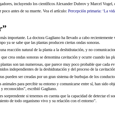
igadores, incluyendo los científicos Alexander Dubrov y Marcel Vogel,
 poco antes de su muerte. Vea el artículo:
Percepción primaria: ‘La vida
r”
más importante. La doctora Gagliano ha llevado a cabo recientemente v
mpo ya se sabe que las plantas producen ciertas ondas sonoras.
na reacción natural de la planta a la deshidratación, y no comunicacion
 que crea ondas sonoras se denomina cavitación y ocurre cuando las pla
as plantas son tan numerosas, que parece muy poco probable que cada ev
onidos independientes de la deshidratación y del proceso de la cavitació
ras pueden ser creadas por un gran sistema de burbujas de los conducto
nimales para percibir su entorno y comunicarse entre sí, han sido objeto
 y reconocidos”, escribió Gagliano.
y es sorprendente si tenemos en cuenta que la capacidad de detectar el s
iento de todo organismo vivo y su relación con el entorno”.