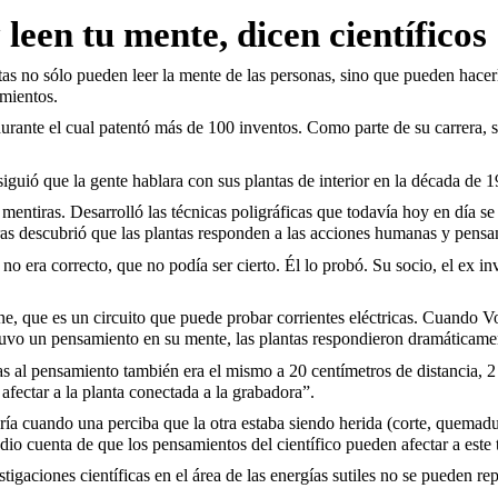
leen tu mente, dicen científicos
as no sólo pueden leer la mente de las personas, sino que pueden hacerl
amientos.
durante el cual patentó más de 100 inventos. Como parte de su carrera, 
guió que la gente hablara con sus plantas de interior en la década de 1
mentiras. Desarrolló las técnicas poligráficas que todavía hoy en día se
as descubrió que las plantas responden a las acciones humanas y pensam
o era correcto, que no podía ser cierto. Él lo probó. Su socio, el ex i
e, que es un circuito que puede probar corrientes eléctricas. Cuando V
tuvo un pensamiento en su mente, las plantas respondieron dramáticame
antas al pensamiento también era el mismo a 20 centímetros de distancia
fectar a la planta conectada a la grabadora”.
a cuando una perciba que la otra estaba siendo herida (corte, quemadura
 dio cuenta de que los pensamientos del científico pueden afectar a este
estigaciones científicas en el área de las energías sutiles no se pueden 