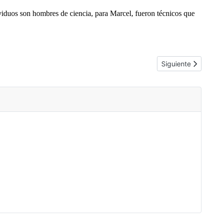
viduos son hombres de ciencia, para Marcel, fueron técnicos que
Artículo siguient
Siguiente