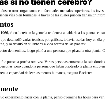
s si no tienen cerebro?
ados en otros organismos con facultades mentales superiores, los invest
ienen vías bien formadas, a través de las cuales pueden transmitir infor
entos
66, el cual creó en la gente la tendencia a hablarle a las plantas en su
, que desarrolló varias técnicas poligráficas, todavía usadas hoy en día 
) y lo detalló en su libro “La vida secreta de las plantas”.
ctor de mentiras, luego pidió a una persona que pisara la otra planta. C
 fue puesta a prueba otra vez. Varias personas entraron a la sala donde 
s personas, pero cuando la persona que había pisoteado la planta entró en
enen la capacidad de leer las mentes humanas, asegura Backster.
 mente
o experimento hacer con la planta, pensó quemarle las hojas para ver s