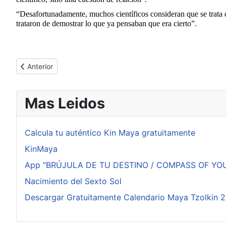
“Desafortunadamente, muchos científicos consideran que se trata 
trataron de demostrar lo que ya pensaban que era cierto”.
Artículo anterior: Calendario 2015 con la Treceava Maya para e
Anterior
Mas Leidos
Calcula tu auténtico Kin Maya gratuitamente
KinMaya
App "BRÚJULA DE TU DESTINO / COMPASS OF YOUR D
Nacimiento del Sexto Sol
Descargar Gratuitamente Calendario Maya Tzolkin 