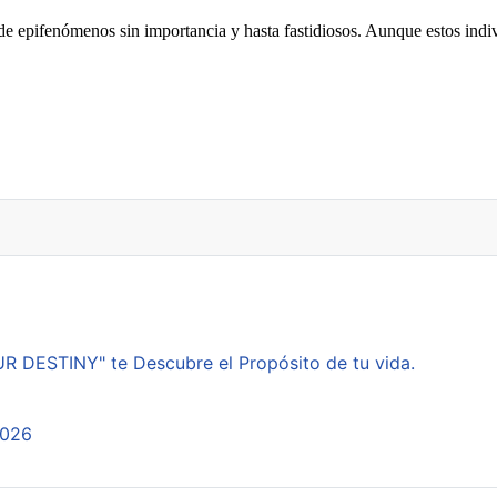
de epifenómenos sin importancia y hasta fastidiosos. Aunque estos indi
ntender el lenguaje del Sol
ESTINY" te Descubre el Propósito de tu vida.
2026