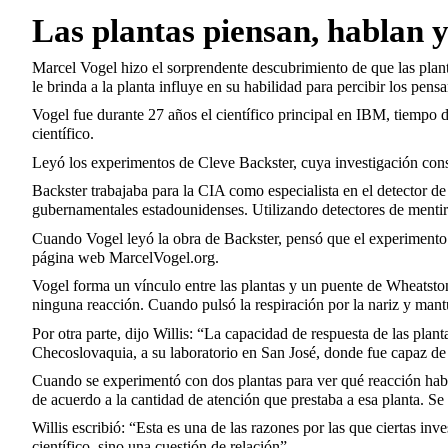
Las plantas piensan, hablan y 
Marcel Vogel hizo el sorprendente descubrimiento de que las plant
le brinda a la planta influye en su habilidad para percibir los pens
Vogel fue durante 27 años el científico principal en IBM, tiempo 
científico.
Leyó los experimentos de Cleve Backster, cuya investigación consi
Backster trabajaba para la CIA como especialista en el detector de 
gubernamentales estadounidenses. Utilizando detectores de mentir
Cuando Vogel leyó la obra de Backster, pensó que el experimento n
página web MarcelVogel.org.
Vogel forma un vínculo entre las plantas y un puente de Wheatston
ninguna reacción. Cuando pulsó la respiración por la nariz y man
Por otra parte, dijo Willis: “La capacidad de respuesta de las pl
Checoslovaquia, a su laboratorio en San José, donde fue capaz de a
Cuando se experimentó con dos plantas para ver qué reacción habrí
de acuerdo a la cantidad de atención que prestaba a esa planta. Se
Willis escribió: “Esta es una de las razones por las que ciertas inv
científico, sino una cuestión de relación”.