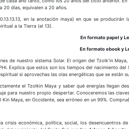
de cada año tanto, como los 20 años del ciclo anterior. En 
 20 días, equivalen a 20 años.
0.13.13.13, en la anotación maya) en que se producirán l
tual a la Tierra (el 13).
En formato papel y L
En formato ebook y L
s de nuestro sistema Solar. El origen del Tzolk'in Maya, 
PHI. Explica que estos son los tiempos del nacimiento del
espiritual si aprovechas las olas energéticas que se están s
ectamente el Tzolkin Maya y saber qué energías llegan de
puje para nuestro propio despertar. Conoceremos las claves
del Kin Maya, en Occidente, sea erróneo en un 99%. Compru
la crisis económica, política, social, los desencuentros de