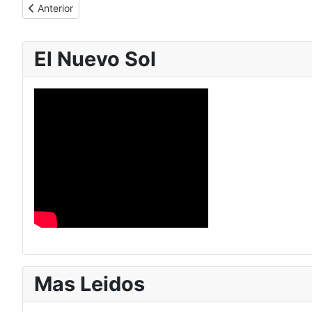
Artículo anterior: Sesiones Par Biomagnético, Taping, y Religh
Anterior
El Nuevo Sol
Mas Leidos