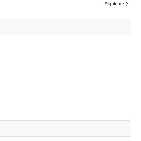
Artículo siguient
Siguiente