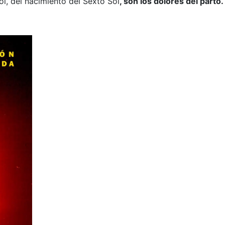
l, del nacimiento del Sexto Sol
, son los dolores del parto.