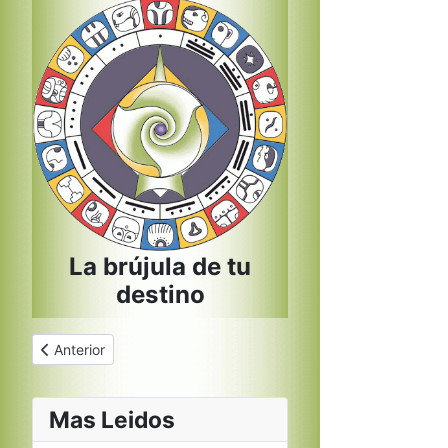
La brújula de tu
destino
Artículo anterior: Brujula Iphone
Anterior
Mas Leidos