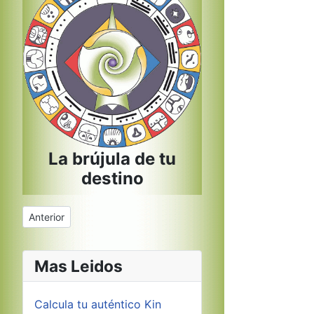
La brújula de tu
destino
Artículo anterior: Brujula Iphone
Anterior
Mas Leidos
Calcula tu auténtico Kin