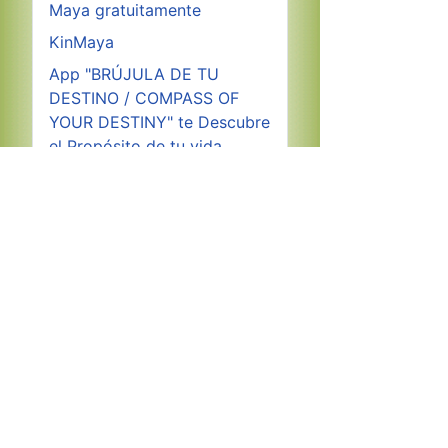
Maya gratuitamente
KinMaya
App "BRÚJULA DE TU
DESTINO / COMPASS OF
YOUR DESTINY" te Descubre
el Propósito de tu vida.
Nacimiento del Sexto Sol
Descargar Gratuitamente
Calendario Maya Tzolkin
2026
Copyright © 2026 fundacion-
icaros.org. Todos los derechos
reservados.